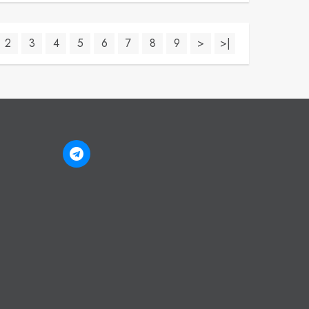
2
3
4
5
6
7
8
9
>
>|