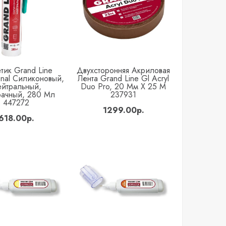
тик Grand Line
Двухсторонняя Акриловая
Купить
Купить
onal Силиконовый,
Лента Grand Line Gl Acryl
йтральный,
Duo Pro, 20 Мм Х 25 М
ачный, 280 Мл
237931
447272
1299.00р.
618.00р.