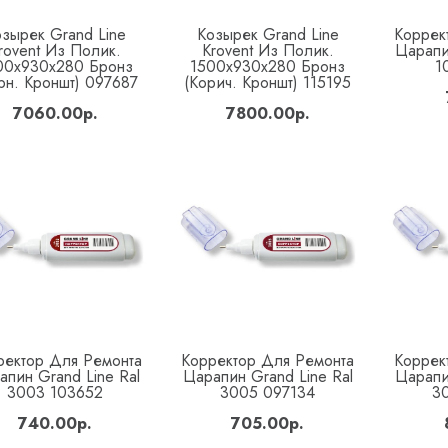
озырек Grand Line
Козырек Grand Line
Коррек
Купить
Купить
rovent Из Полик.
Krovent Из Полик.
Царапи
00x930x280 Бронз
1500x930x280 Бронз
1
рн. Кроншт) 097687
(корич. Кроншт) 115195
7060.00р.
7800.00р.
ректор Для Ремонта
Корректор Для Ремонта
Коррек
Купить
Купить
апин Grand Line Ral
Царапин Grand Line Ral
Царапи
3003 103652
3005 097134
3
740.00р.
705.00р.