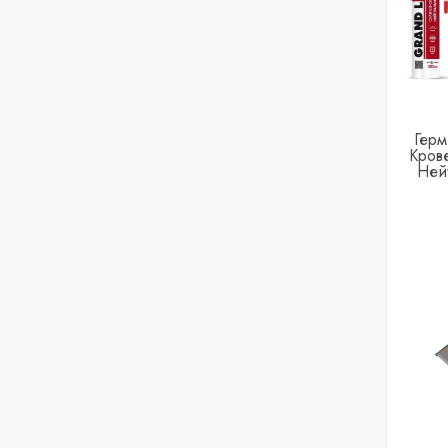
Герм
Кров
Ней