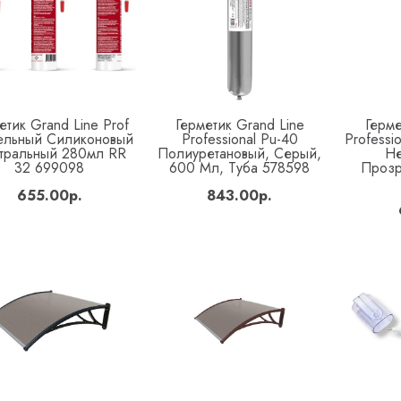
етик Grand Line Prof
Герметик Grand Line
Герме
Купить
Купить
ельный Силиконовый
Professional Pu-40
Professi
тральный 280мл RR
Полиуретановый, Серый,
Не
32 699098
600 Мл, Туба 578598
Прозр
655.00р.
843.00р.