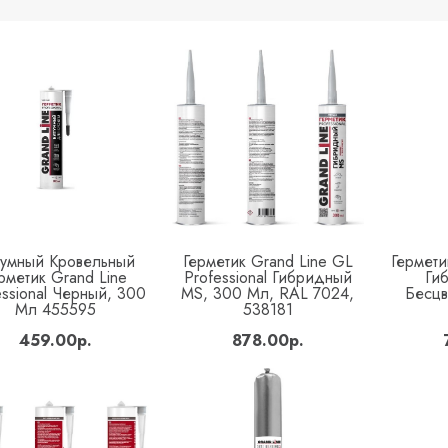
тумный Кровельный
Герметик Grand Line GL
Гермети
Купить
Купить
рметик Grand Line
Professional Гибридный
Ги
essional Черный, 300
MS, 300 Мл, RAL 7024,
Бесцв
Мл 455595
538181
459.00р.
878.00р.