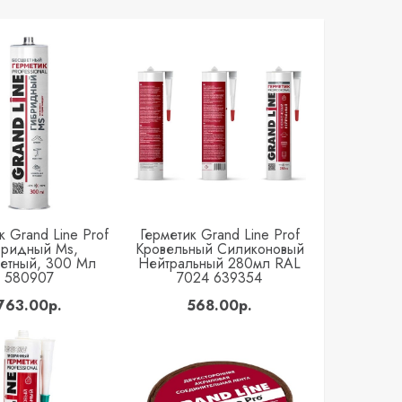
к Grand Line Prof
Герметик Grand Line Prof
Купить
Купить
бридный Ms,
Кровельный Силиконовый
етный, 300 Мл
Нейтральный 280мл RAL
580907
7024 639354
763.00р.
568.00р.