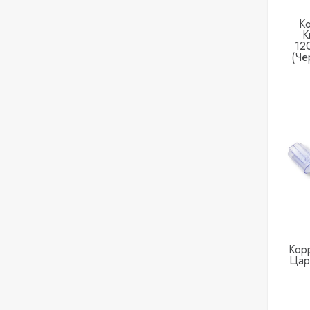
К
K
12
(че
Кор
Цар