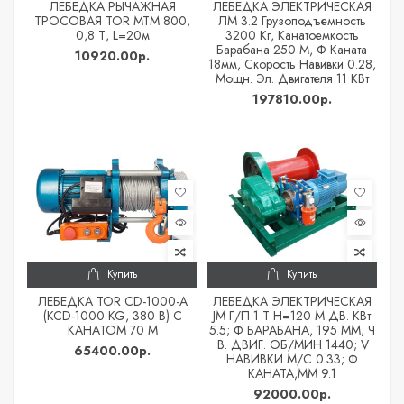
ЛЕБЕДКА РЫЧАЖНАЯ
ЛЕБЕДКА ЭЛЕКТРИЧЕСКАЯ
ТРОСОВАЯ TOR МТМ 800,
ЛМ 3.2 Грузоподъемность
0,8 Т, L=20м
3200 Кг, Канатоемкость
Барабана 250 М, Ф Каната
10920.00р.
18мм, Скорость Навивки 0.28,
Мощн. Эл. Двигателя 11 КВт
197810.00р.
Купить
Купить
ЛЕБЕДКА TOR CD-1000-A
ЛЕБЕДКА ЭЛЕКТРИЧЕСКАЯ
(KCD-1000 KG, 380 В) С
JM Г/П 1 Т Н=120 М ДВ. КВт
КАНАТОМ 70 М
5.5; Ф БАРАБАНА, 195 ММ; Ч
.В. ДВИГ. ОБ/МИН 1440; V
65400.00р.
НАВИВКИ М/С 0.33; Ф
КАНАТА,ММ 9.1
92000.00р.