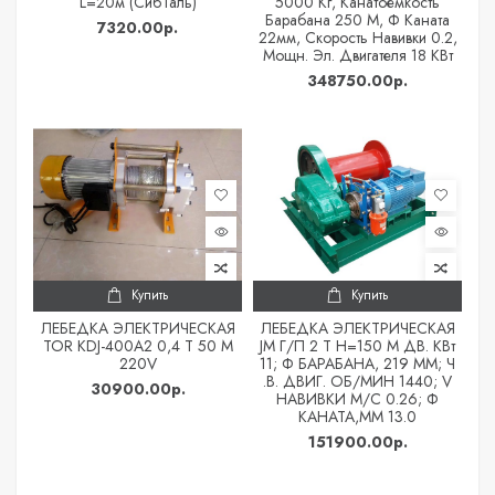
L=20м (СибТаль)
5000 Кг, Канатоемкость
Барабана 250 М, Ф Каната
7320.00р.
22мм, Скорость Навивки 0.2,
Мощн. Эл. Двигателя 18 КВт
348750.00р.
Купить
Купить
ЛЕБЕДКА ЭЛЕКТРИЧЕСКАЯ
ЛЕБЕДКА ЭЛЕКТРИЧЕСКАЯ
TOR KDJ-400A2 0,4 Т 50 М
JM Г/П 2 Т Н=150 М ДВ. КВт
220V
11; Ф БАРАБАНА, 219 ММ; Ч
.В. ДВИГ. ОБ/МИН 1440; V
30900.00р.
НАВИВКИ М/С 0.26; Ф
КАНАТА,ММ 13.0
151900.00р.