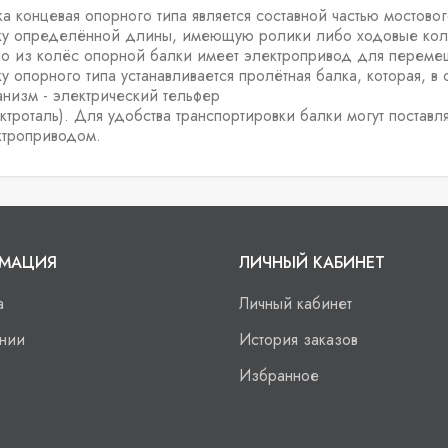
а концевая опорного типа является составной частью мостовог
ку определённой длины, имеющую ролики либо ходовые колё
о из колёс опорной балки имеет электропривод для переме
у опорного типа устанавливается пролётная балка, которая, 
анизм - электрический тельфер
ктроталь). Для удобства транспортировки балки могут постав
ктроприводом.
МАЦИЯ
ЛИЧНЫЙ КАБИНЕТ
а
Личный кабинет
нии
История заказов
Избранное