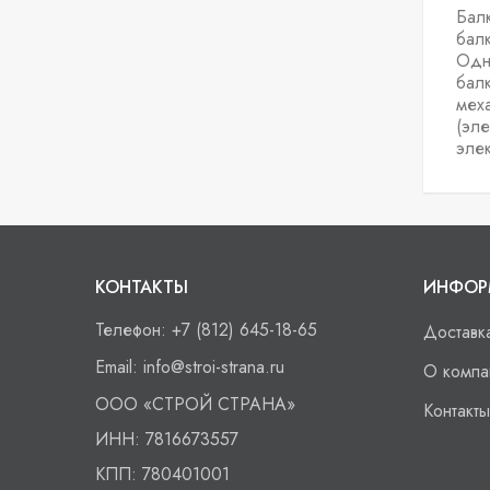
Балк
бал
Одн
балк
мех
(эле
эле
КОНТАКТЫ
ИНФОР
Телефон:
+7 (812) 645-18-65
Доставк
Email:
info@stroi-strana.ru
О компа
ООО
«СТРОЙ СТРАНА»
Контакты
ИНН:
7816673557
КПП:
780401001