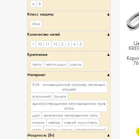
6
8
Класс защиты
IP44
Количество нитей
Ц
1
10
11
15
2
3
4
5
KRE
Крепление
Корот
7
петли
петля+шакл
шаклы
Материал
EVA - инновационный полимер этиленвин
илацетат
алюминий
бумага
высокоуглеродистая латунированная пров
олока
джут
закаленная легированная сталь
капрон
кевлар
ковкий чугун/сталь
кокос
лавсан
лавсан штапелированный
Мощность (Вт)
латекс
латунь
лен
металл
нейлон