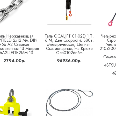
епь Нержавеющая
Таль OCALIFT 01-02D 1 Т,
Четырех
Купить
Купить
PFIELD 2x12 Мм DIN
6 М, Две Скорости, 380в,
Стро
766 А2 Сварная
Электрическая, Цепная,
Увел
козвенная 13 Метров
Стационарная, На Крюке
210x300
66А2ЦЕПЬ2ММ-13
Oca0102dn6m
Самоз
2794.00р.
95936.00р.
4STS
4