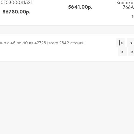
010300041521
Коротко
5641.00р.
766
86780.00р.
|<
<
но с 46 по 60 из 42728 (всего 2849 страниц)
>
>