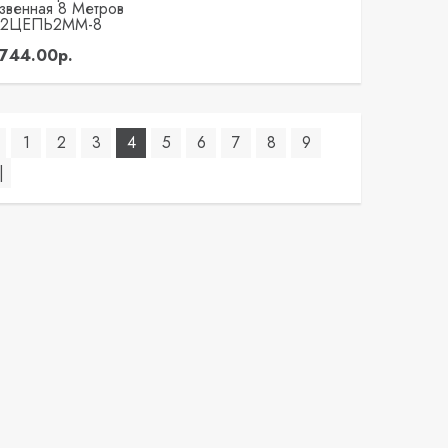
звенная 8 Метров
А2ЦЕПЬ2ММ-8
1744.00р.
1
2
3
4
5
6
7
8
9
|