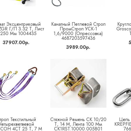
ват Эксцентриковый
Канатный Петлевой Строп
Кругл
Купить
Купить
GR Г/п 3.32 Т, Лист
ПромСтроп УСК-1
Grosco
-250 Мм 1004435
1,6/9000 (опрессовка)
4687203597436
37907.00р.
5
3989.00р.
троп Текстильный
Стяжной Ремень СК 10/20
Цепь
Купить
Купить
Четырехветвевой
Т, 14 М, Лента 100 Мм
KREPFI
СОН 4СТ 25 Т, 7 М
CK1RST.10000.005801
766