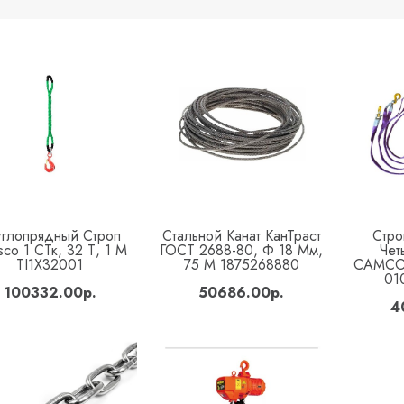
углопрядный Строп
Стальной Канат КанТраст
Стро
Купить
Купить
co 1 СТк, 32 Т, 1 М
ГОСТ 2688-80, Ф 18 Мм,
Чет
TI1X32001
75 М 1875268880
САМСОН
01
100332.00р.
50686.00р.
4