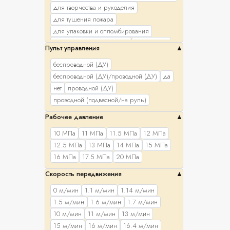
для творчества и рукоделия
для тушения пожара
для упаковки и опломбирования
запуск стартера/двигателя
помещений
Пульт управления
страховочно-спасательное
строительство
беспроводной (ДУ)
универсальное
беспроводной (ДУ)/проводной (ДУ)
да
нет
проводной (ДУ)
проводной (подвесной/на руль)
Рабочее давление
10 МПа
11 МПа
11.5 МПа
12 МПа
12.5 МПа
13 МПа
14 МПа
15 МПа
16 МПа
17.5 МПа
20 МПа
Скорость передвижения
0 м/мин
1.1 м/мин
1.14 м/мин
1.5 м/мин
1.6 м/мин
1.7 м/мин
10 м/мин
11 м/мин
13 м/мин
15 м/мин
16 м/мин
16.4 м/мин