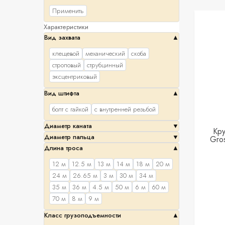
Применить
Характеристики
Вид захвата
клещевой
механический
скоба
строповый
струбцинный
эксцентриковый
Вид штифта
болт с гайкой
с внутренней резьбой
Диаметр каната
Кр
Диаметр пальца
Gros
Длина троса
12 м
12.5 м
13 м
14 м
18 м
20 м
24 м
26.65 м
3 м
30 м
34 м
35 м
36 м
4.5 м
50 м
6 м
60 м
70 м
8 м
9 м
Класс грузоподъемности