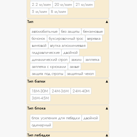
2.2 м/мин
20 м/мин
21 м/мин
5 м/мин
8 м/мин
Тип
автомобильные
без защиты
бензиновые
бочонок
буксировочный трос
веревка
винтовой
втулка алюминиевая
гидравлические
двойной
динамический строп
зажим
заплетка
заплетка с крюками
захват
защита под стропы
защитный чехол
канатный
клеть
клиновой
кольцевой
Тип балки
консольный
контроллер
кран в окно
18М-30М
24М-36М
24М-40М
лебедка барабанные цепные
36М-45М
лебедки барабанные ленточные
Тип блока
лебедки барабанные тросовые
лента
механический
блок усиления для лебедки
двойной
монтажно-тяговые механизмы (МТМ)
одинарный
набор
натяжное устройство
натяжной
Тип лебедки
нить
одинарный
опрессовка