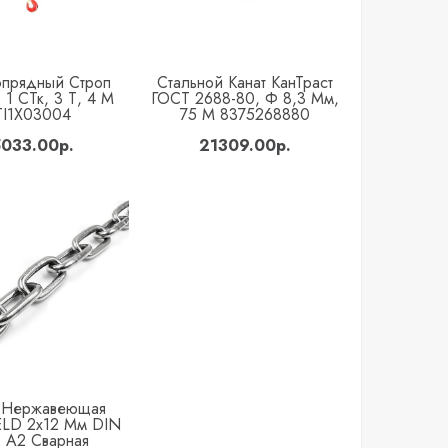
опрядный Строп
Стальной Канат КанТраст
Купить
Купить
 1 СТк, 3 Т, 4 М
ГОСТ 2688-80, Ф 8,3 Мм,
TI1X03004
75 М 8375268880
033.00р.
21309.00р.
 Нержавеющая
Купить
ELD 2x12 Мм DIN
 А2 Сварная