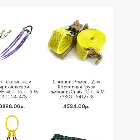
п Текстильный
Стяжной Ремень Для
Купить
Купить
ырехветвевой
Крепления Груза
 4СТ 15 Т, 5 М
ТамбовТехСнаб 10 Т, 4 М
0300041473
7930105412718
0898.00р.
4524.00р.