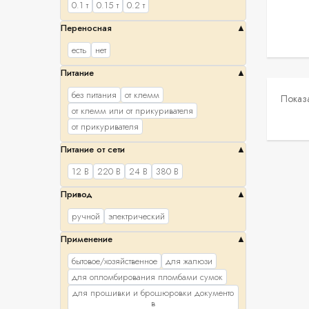
0.1 т
0.15 т
0.2 т
фибергласс
хлопок
чугун
Переносная
есть
нет
Питание
без питания
от клемм
Показа
от клемм или от прикуривателя
от прикуривателя
Питание от сети
12 В
220 В
24 В
380 В
Привод
ручной
электрический
Применение
бытовое/хозяйственное
для жалюзи
для опломбирования пломбами сумок
для прошивки и брошюровки документо
в