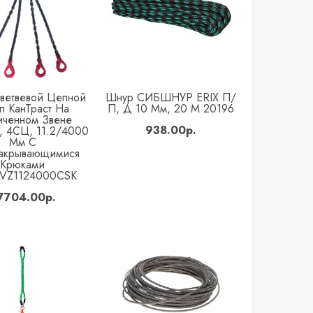
ветвевой Цепной
Шнур СИБШНУР ERIX П/
Купить
Купить
п КанТраст На
П, Д 10 Мм, 20 М 20196
иченном Звене
938.00р.
, 4СЦ, 11.2/4000
Мм С
акрывающимися
Крюками
UVZ1124000CSK
7704.00р.