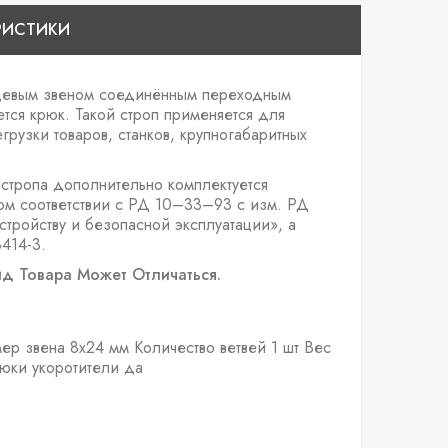
РИСТИКИ
нцевым звеном соединённым переходным
ется крюк. Такой строп применяется для
грузки товаров, станков, крупногабаритных
стропа дополнительно комплектуется
гом соответствии с РД 10–33–93 с изм. РД
тройству и безопасной эксплуатации», а
414-3.
д Товара Может Отличаться.
ер звена
8х24 мм
Количество ветвей
1 шт
Вес
юки укоротители
да