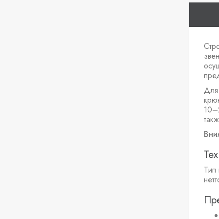
Стр
звен
осущ
пре
Для
крю
10–
так
Вни
Тех
Тип
нетт
Пр