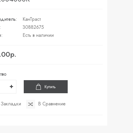
дитель:
КанТраст
:
30882675
е:
Есть в наличии
.00р.
тво
Купить
 Закладки
В Сравнение