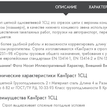
ОПИСАНИЕ
ХАРАКТЕ
оп цепной одноветвевой 1СЦ это отрезок цепи с верхним ко
ом («хаммер»), в качестве нижнего концевого звена использу
ествления такелажных работ, погрузки на автотранспорт, пере
дметов.
 более удобной работы и возможности корректировать длину 
ком-укоротителем. Стропа изготавливаются «КанТраст» в стро
231–98 «Стропы грузовые общего назначения, требования к ус
же европейскими стандартами EN 13414-1, EN 13414-2 и EN-13
мание! Фото Носит Иллюстративный Характер, Внешний Ви
нические характеристики КанТраст 1СЦ
цепной
Грузоподъемность
2 т
Материал
сталь
Длина
4 м
Разм
о
6.82 кг
ГОСТ/ТУ
РД 10-33-93
Класс грузоподъемности
8
Кр
еимущества КанТраст 1СЦ
Строп выдерживает сложные погодные условия