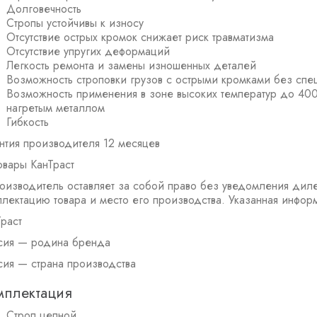
Долговечность
Стропы устойчивы к износу
Отсутствие острых кромок снижает риск травматизма
Отсутствие упругих деформаций
Легкость ремонта и замены изношенных деталей
Возможность строповки грузов с острыми кромками без сп
Возможность применения в зоне высоких температур до 400 С
нагретым металлом
Гибкость
антия производителя 12 месяцев
овары КанТраст
оизводитель оставляет за собой право без уведомления диле
плектацию товара и место его производства. Указанная инфор
раст
сия — родина бренда
сия — страна производства
мплектация
Строп цепной