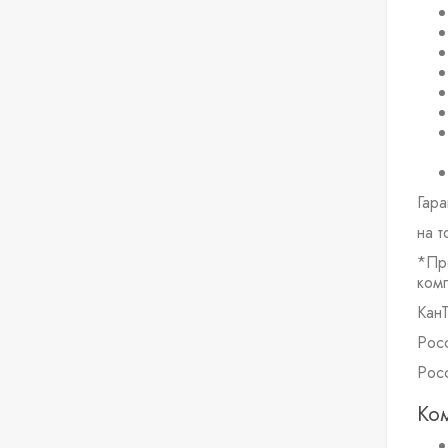
Гар
на т
*Пр
ком
КанТ
Рос
Рос
Ко