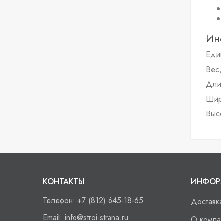
Ин
Еди
Вес,
Дли
Шир
Высо
КОНТАКТЫ
ИНФОР
Телефон:
+7 (812) 645-18-65
Доставк
Email:
info@stroi-strana.ru
О компа