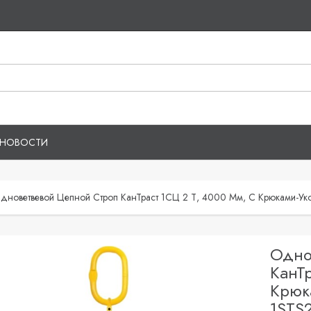
НОВОСТИ
дноветвевой Цепной Строп КанТраст 1СЦ 2 Т, 4000 Мм, С Крюками-У
Одно
КанТр
Крюк
1STS