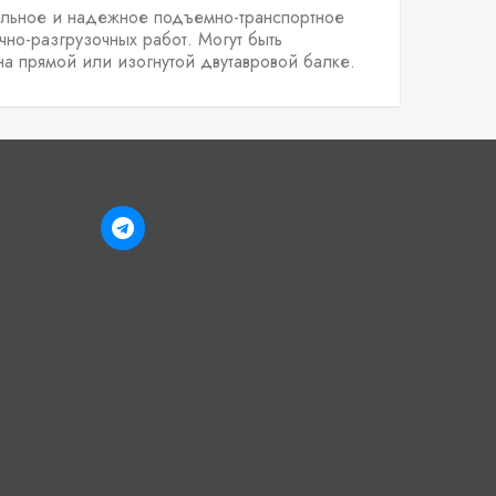
ельное и надежное подъемно-транспортное
но-разгрузочных работ. Могут быть
на прямой или изогнутой двутавровой балке.