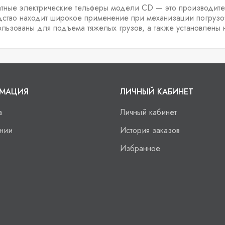
атные электрические тельферы модели CD — это производит
дство находит широкое применение при механизации погрузоч
ользованы для подъема тяжелых грузов, а также установлены 
МАЦИЯ
ЛИЧНЫЙ КАБИНЕТ
а
Личный кабинет
нии
История заказов
Избранное