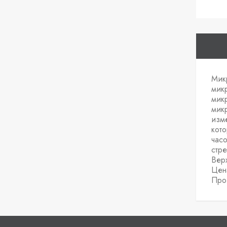
Мик
мик
микр
мик
изм
кото
часо
стр
Вер
Цен
Про