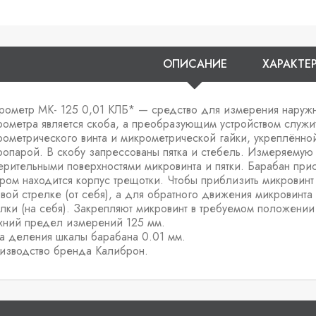
ОПИСАНИЕ
ХАРАКТЕ
рометр МК- 125 0,01 КЛБ* — средство для измерения наруж
рометра является скоба, а преобразующим устройством служит
ометрического винта и микрометрической гайки, укреплённой 
ропарой. В скобу запрессованы пятка и стебель. Измеряемую
ерительными поверхностями микровинта и пятки. Барабан при
ром находится корпус трещотки. Чтобы приблизить микровинт 
вой стрелке (от себя), а для обратного движения микровинта 
елки (на себя). Закрепляют микровинт в требуемом положении
хний предел измерений 125 мм.
а деления шкалы барабана 0.01 мм.
изводство бренда Калиброн.