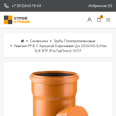
+7 (812)645-18-65
Избранное (0)
0
Сантехника
Трубы Полипропиленовые
Ревизия PP-B С Крышкой Коричневая Дн 200х160 Б/нап
В/к RTP (РосТурПласт) 16117