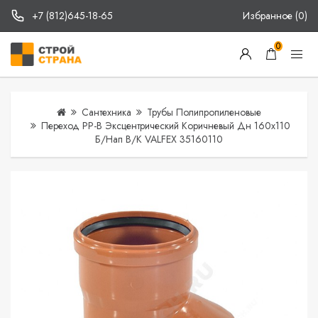
+7 (812)645-18-65
Избранное (0)
0
Сантехника
Трубы Полипропиленовые
Переход PP-B Эксцентрический Коричневый Дн 160х110
Б/нап В/к VALFEX 35160110