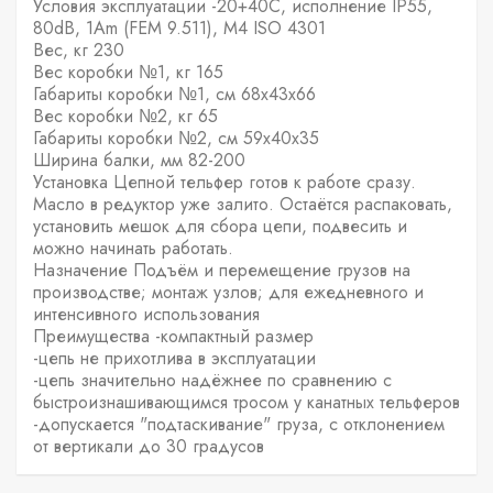
Условия эксплуатации -20+40С, исполнение IP55,
80dB, 1Am (FEM 9.511), M4 ISO 4301
Вес, кг 230
Вес коробки №1, кг 165
Габариты коробки №1, см 68х43х66
Вес коробки №2, кг 65
Габариты коробки №2, см 59х40х35
Ширина балки, мм 82-200
Установка Цепной тельфер готов к работе сразу.
Масло в редуктор уже залито. Остаётся распаковать,
установить мешок для сбора цепи, подвесить и
можно начинать работать.
Назначение Подъём и перемещение грузов на
производстве; монтаж узлов; для ежедневного и
интенсивного использования
Преимущества -компактный размер
-цепь не прихотлива в эксплуатации
-цепь значительно надёжнее по сравнению с
быстроизнашивающимся тросом у канатных тельферов
-допускается "подтаскивание" груза, с отклонением
от вертикали до 30 градусов